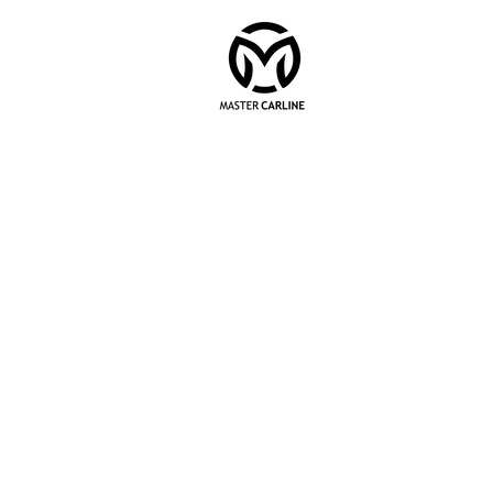
START
ÜBER U
Rhinstr. 130
12681 Berlin